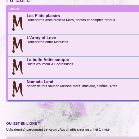
FORUM
Les P'tits plaisirs
Rencontres avec Melissa Mars, photos et comptes rendus
L'Army of Love
Rencontres entre MarSiens
La bulle Antisismique
Billets d'humeur & Confessions
Nomads Land
parlez de tout sauf de Melissa Mars: musique, cinéma, livres...
QUI EST EN LIGNE ?
Utilisateur(s) parcourant ce forum : Aucun utilisateur inscrit et 1 invité