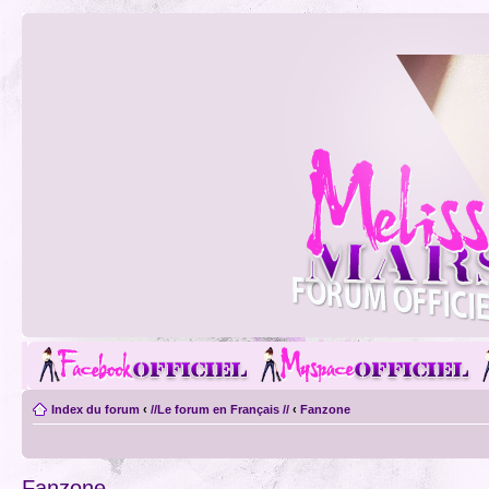
Index du forum
‹
//Le forum en Français //
‹
Fanzone
Fanzone