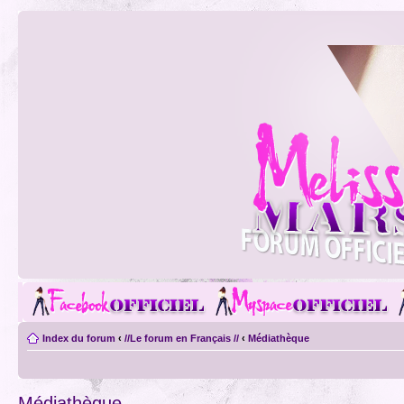
Index du forum
‹
//Le forum en Français //
‹
Médiathèque
Médiathèque