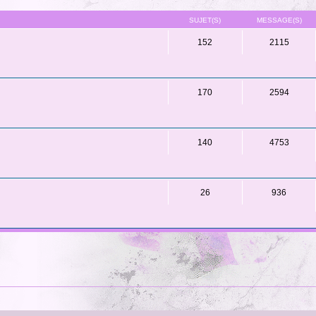
SUJET(S)
MESSAGE(S)
152
2115
170
2594
140
4753
26
936