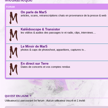
FORUM
On parle de MarS
articles, scans, retranscriptions chats en provenance de la presse & web
Kaléidoscope & Transistor
les vidéos & audios des passages tv et radio, clips, interviews....
Le Miroir de MarS
photos & caps de photoshoot, apparitions, captures tv...
En direct sur Terre
Dates de concerts et vos comptes rendus
QUI EST EN LIGNE ?
Utilisateur(s) parcourant ce forum : Aucun utilisateur inscrit et 1 invité