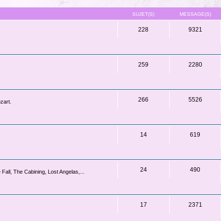
SUJET(S)
MESSAGE(S)
228
9321
259
2280
266
5526
zart.
14
619
24
490
Fall, The Cabining, Lost Angelas,...
17
2371