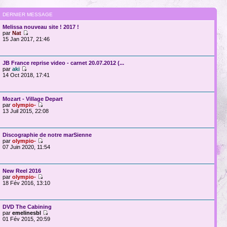
DERNIER MESSAGE
Melissa nouveau site ! 2017 !
par
Nat
15 Jan 2017, 21:46
JB France reprise video - carnet 20.07.2012 (...
par
aki
14 Oct 2018, 17:41
Mozart - Village Depart
par
olympio-
13 Juil 2015, 22:08
Discographie de notre marSienne
par
olympio-
07 Juin 2020, 11:54
New Reel 2016
par
olympio-
18 Fév 2016, 13:10
DVD The Cabining
par
emelinesbl
01 Fév 2015, 20:59