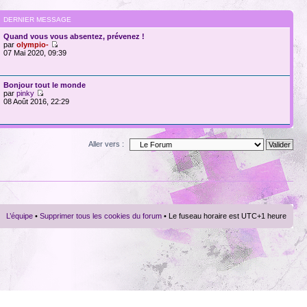
DERNIER MESSAGE
Quand vous vous absentez, prévenez !
par
olympio-
07 Mai 2020, 09:39
Bonjour tout le monde
par
pinky
08 Août 2016, 22:29
Aller vers :
L’équipe
•
Supprimer tous les cookies du forum
• Le fuseau horaire est UTC+1 heure