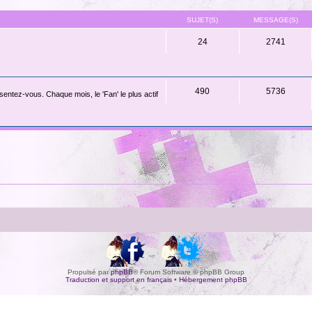
SUJET(S)
MESSAGE(S)
24
2741
490
5736
ntez-vous. Chaque mois, le 'Fan' le plus actif
Propulsé par
phpBB
® Forum Software © phpBB Group
Traduction et support en français
•
Hébergement phpBB