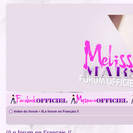
Index du forum
‹
//Le forum en Français //
//Le forum en Français //