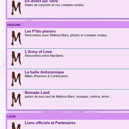
En direct sur Terre
Dates de concerts et vos comptes rendus
FANZONE
Les P'tits plaisirs
Rencontres avec Melissa Mars, photos et comptes rendus
L'Army of Love
Rencontres entre MarSiens
La bulle Antisismique
Billets d'humeur & Confessions
Nomads Land
parlez de tout sauf de Melissa Mars: musique, cinéma, livres...
LIENS
Liens officiels et Partenaires