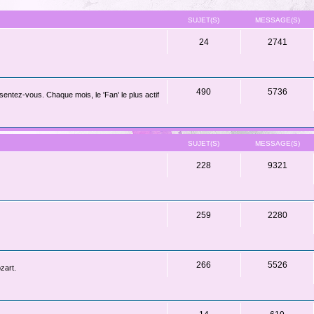
SUJET(S)
MESSAGE(S)
24
2741
490
5736
ntez-vous. Chaque mois, le 'Fan' le plus actif
SUJET(S)
MESSAGE(S)
228
9321
259
2280
266
5526
zart.