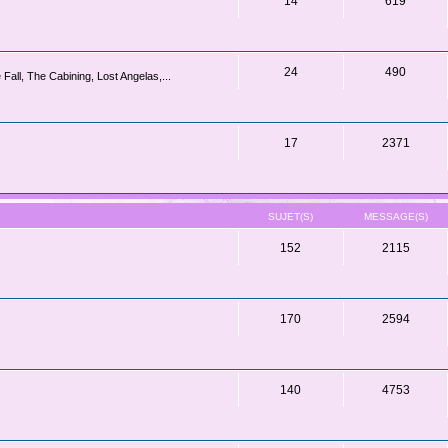
14
619
24
490
Fall, The Cabining, Lost Angelas,...
17
2371
SUJET(S)
MESSAGE(S)
152
2115
170
2594
140
4753