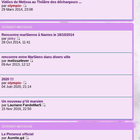
Vidéos de Melissa au Théâtre des déchargeurs ...
par
olympio-
29 Mars 2014, 23:08
DERNIER MESSAGE
Rencontre marSienne à Nantes le 18/10/2014
par
pinky
28 Oct 2014, 11:41
rencontre entre MarSiens dans divers ville
par
melissa4ever
09 Avr 2013, 12:12
2020 !!!
par
olympio-
04 Juin 2020, 21:14
Un nouveau p'tit marsien
par
Lauriane FandeMarS
15 Nov 2016, 22:50
DERNIER MESSAGE
Le Pinterest officiel
par
Aurelie.gd