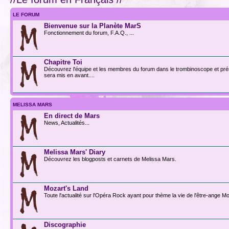
LE FORUM
Bienvenue sur la Planète MarS
Fonctionnement du forum, F.A.Q., ...
Chapitre Toi
Découvrez l'équipe et les membres du forum dans le trombinoscope et prése
sera mis en avant....
MELISSA MARS
En direct de Mars
News, Actualités...
Melissa Mars' Diary
Découvrez les blogposts et carnets de Melissa Mars.
Mozart's Land
Toute l'actualité sur l'Opéra Rock ayant pour thème la vie de l'être-ange Mo
Discographie