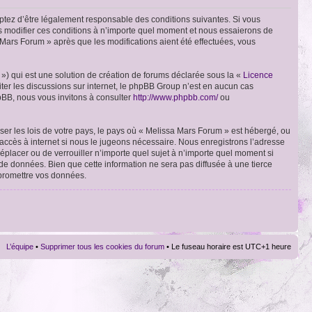
ptez d’être légalement responsable des conditions suivantes. Si vous
ns modifier ces conditions à n’importe quel moment et nous essaierons de
 Mars Forum » après que les modifications aient été effectuées, vous
») qui est une solution de création de forums déclarée sous la «
Licence
liter les discussions sur internet, le phpBB Group n’est en aucun cas
pBB, nous vous invitons à consulter
http://www.phpbb.com/
ou
ser les lois de votre pays, le pays où « Melissa Mars Forum » est hébergé, ou
accès à internet si nous le jugeons nécessaire. Nous enregistrons l’adresse
déplacer ou de verrouiller n’importe quel sujet à n’importe quel moment si
de données. Bien que cette information ne sera pas diffusée à une tierce
mpromettre vos données.
L’équipe
•
Supprimer tous les cookies du forum
• Le fuseau horaire est UTC+1 heure