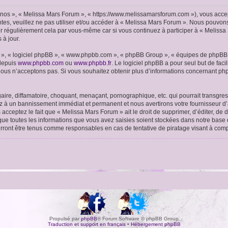
« nos », « Melissa Mars Forum », « https://www.melissamarsforum.com »), vous acce
ntes, veuillez ne pas utiliser et/ou accéder à « Melissa Mars Forum ». Nous pouvo
er régulièrement cela par vous-même car si vous continuez à participer à « Melissa
 à jour.
ur », « logiciel phpBB », « www.phpbb.com », « phpBB Group », « équipes de phpBB 
 depuis
www.phpbb.com
ou
www.phpbb.fr
. Le logiciel phpBB a pour seul but de faci
ous n’acceptons pas. Si vous souhaitez obtenir plus d’informations concernant ph
ire, diffamatoire, choquant, menaçant, pornographique, etc. qui pourrait transgres
ez à un bannissement immédiat et permanent et nous avertirons votre fournisseur d’
cceptez le fait que « Melissa Mars Forum » ait le droit de supprimer, d’éditer, de 
 que toutes les informations que vous avez saisies soient stockées dans notre base 
urront être tenus comme responsables en cas de tentative de piratage visant à co
Propulsé par
phpBB
® Forum Software © phpBB Group
Traduction et support en français
•
Hébergement phpBB