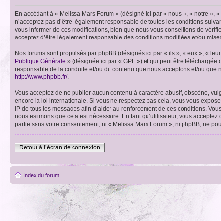
En accédant à « Melissa Mars Forum » (désigné ici par « nous », « notre », 
n’acceptez pas d’être légalement responsable de toutes les conditions suiva
vous informer de ces modifications, bien que nous vous conseillons de vérifi
acceptez d’être légalement responsable des conditions modifiées et/ou mises
Nos forums sont propulsés par phpBB (désignés ici par « ils », « eux », « le
Publique Générale
» (désignée ici par « GPL ») et qui peut être téléchargée
responsable de la conduite et/ou du contenu que nous acceptons et/ou que n
http://www.phpbb.fr/
.
Vous acceptez de ne publier aucun contenu à caractère abusif, obscène, vulga
encore la loi internationale. Si vous ne respectez pas cela, vous vous expos
IP de tous les messages afin d’aider au renforcement de ces conditions. Vous a
nous estimons que cela est nécessaire. En tant qu’utilisateur, vous acceptez
partie sans votre consentement, ni « Melissa Mars Forum », ni phpBB, ne po
Retour à l’écran de connexion
Index du forum