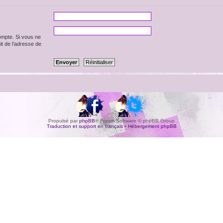
ompte. Si vous ne
git de l’adresse de
Propulsé par
phpBB
® Forum Software © phpBB Group
Traduction et support en français
•
Hébergement phpBB