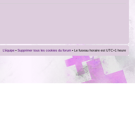
L’équipe
•
Supprimer tous les cookies du forum
• Le fuseau horaire est UTC+1 heure