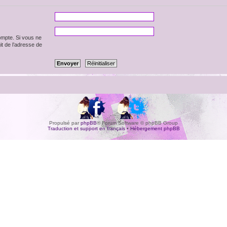
ompte. Si vous ne
git de l’adresse de
Propulsé par
phpBB
® Forum Software © phpBB Group
Traduction et support en français
•
Hébergement phpBB