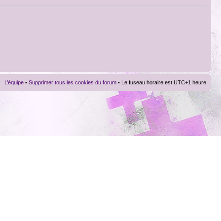
L’équipe
•
Supprimer tous les cookies du forum
• Le fuseau horaire est UTC+1 heure