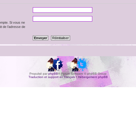
ompte. Si vous ne
git de l’adresse de
Propulsé par
phpBB
® Forum Software © phpBB Group
Traduction et support en français
•
Hébergement phpBB