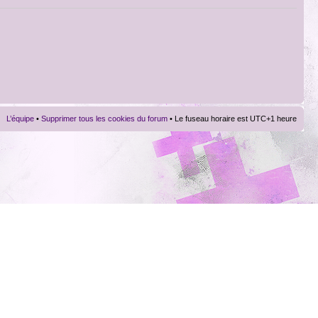
L’équipe
•
Supprimer tous les cookies du forum
• Le fuseau horaire est UTC+1 heure