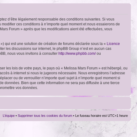
ptez d’être légalement responsable des conditions suivantes. Si vous
ns modifier ces conditions à n’importe quel moment et nous essaierons de
 Mars Forum » après que les modifications aient été effectuées, vous
») qui est une solution de création de forums déclarée sous la «
Licence
liter les discussions sur internet, le phpBB Group n’est en aucun cas
pBB, nous vous invitons à consulter
http://www.phpbb.com/
ou
ser les lois de votre pays, le pays où « Melissa Mars Forum » est hébergé, ou
accès à internet si nous le jugeons nécessaire. Nous enregistrons l’adresse
déplacer ou de verrouiller n’importe quel sujet à n’importe quel moment si
de données. Bien que cette information ne sera pas diffusée à une tierce
mpromettre vos données.
L’équipe
•
Supprimer tous les cookies du forum
• Le fuseau horaire est UTC+1 heure