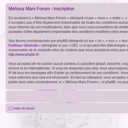
Melissa Mars Forum - Inscription
En accédant à « Melissa Mars Forum » (désigné ici par « nous », « notre », 
n’acceptez pas d’être légalement responsable de toutes les conditions suiva
vous informer de ces modifications, bien que nous vous conseillons de vérifi
acceptez d’être légalement responsable des conditions modifiées et/ou mises
Nos forums sont propulsés par phpBB (désignés ici par « ils », « eux », « le
Publique Générale
» (désignée ici par « GPL ») et qui peut être téléchargée
responsable de la conduite et/ou du contenu que nous acceptons et/ou que n
http://www.phpbb.fr/
.
Vous acceptez de ne publier aucun contenu à caractère abusif, obscène, vulga
encore la loi internationale. Si vous ne respectez pas cela, vous vous expos
IP de tous les messages afin d’aider au renforcement de ces conditions. Vous a
nous estimons que cela est nécessaire. En tant qu’utilisateur, vous acceptez
partie sans votre consentement, ni « Melissa Mars Forum », ni phpBB, ne po
Index du forum