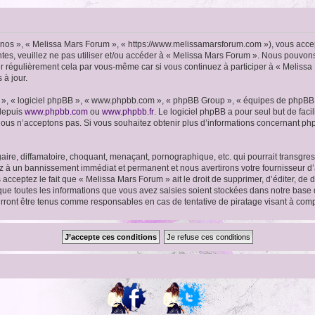
« nos », « Melissa Mars Forum », « https://www.melissamarsforum.com »), vous acce
ntes, veuillez ne pas utiliser et/ou accéder à « Melissa Mars Forum ». Nous pouvo
er régulièrement cela par vous-même car si vous continuez à participer à « Melissa
 à jour.
ur », « logiciel phpBB », « www.phpbb.com », « phpBB Group », « équipes de phpBB 
 depuis
www.phpbb.com
ou
www.phpbb.fr
. Le logiciel phpBB a pour seul but de faci
ous n’acceptons pas. Si vous souhaitez obtenir plus d’informations concernant ph
ire, diffamatoire, choquant, menaçant, pornographique, etc. qui pourrait transgres
ez à un bannissement immédiat et permanent et nous avertirons votre fournisseur d’
cceptez le fait que « Melissa Mars Forum » ait le droit de supprimer, d’éditer, de 
 que toutes les informations que vous avez saisies soient stockées dans notre base 
urront être tenus comme responsables en cas de tentative de piratage visant à co