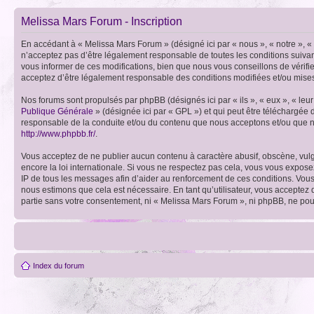
Melissa Mars Forum - Inscription
En accédant à « Melissa Mars Forum » (désigné ici par « nous », « notre », 
n’acceptez pas d’être légalement responsable de toutes les conditions suiva
vous informer de ces modifications, bien que nous vous conseillons de vérifi
acceptez d’être légalement responsable des conditions modifiées et/ou mises
Nos forums sont propulsés par phpBB (désignés ici par « ils », « eux », « le
Publique Générale
» (désignée ici par « GPL ») et qui peut être téléchargée
responsable de la conduite et/ou du contenu que nous acceptons et/ou que n
http://www.phpbb.fr/
.
Vous acceptez de ne publier aucun contenu à caractère abusif, obscène, vulga
encore la loi internationale. Si vous ne respectez pas cela, vous vous expos
IP de tous les messages afin d’aider au renforcement de ces conditions. Vous a
nous estimons que cela est nécessaire. En tant qu’utilisateur, vous acceptez
partie sans votre consentement, ni « Melissa Mars Forum », ni phpBB, ne po
Index du forum