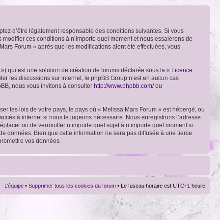
ptez d’être légalement responsable des conditions suivantes. Si vous
ns modifier ces conditions à n’importe quel moment et nous essaierons de
 Mars Forum » après que les modifications aient été effectuées, vous
») qui est une solution de création de forums déclarée sous la «
Licence
liter les discussions sur internet, le phpBB Group n’est en aucun cas
pBB, nous vous invitons à consulter
http://www.phpbb.com/
ou
ser les lois de votre pays, le pays où « Melissa Mars Forum » est hébergé, ou
accès à internet si nous le jugeons nécessaire. Nous enregistrons l’adresse
déplacer ou de verrouiller n’importe quel sujet à n’importe quel moment si
de données. Bien que cette information ne sera pas diffusée à une tierce
mpromettre vos données.
L’équipe
•
Supprimer tous les cookies du forum
• Le fuseau horaire est UTC+1 heure