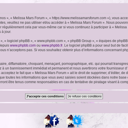
« nos », « Melissa Mars Forum », « https://www.melissamarsforum.com »), vous acce
ntes, veuillez ne pas utiliser et/ou accéder à « Melissa Mars Forum ». Nous pouvo
er régulièrement cela par vous-même car si vous continuez à participer à « Melissa
 à jour.
ur », « logiciel phpBB », « www.phpbb.com », « phpBB Group », « équipes de phpBB 
 depuis
www.phpbb.com
ou
www.phpbb.fr
. Le logiciel phpBB a pour seul but de faci
ous n’acceptons pas. Si vous souhaitez obtenir plus d’informations concernant ph
ire, diffamatoire, choquant, menaçant, pornographique, etc. qui pourrait transgres
ez à un bannissement immédiat et permanent et nous avertirons votre fournisseur d’
cceptez le fait que « Melissa Mars Forum » ait le droit de supprimer, d’éditer, de 
 que toutes les informations que vous avez saisies soient stockées dans notre base 
urront être tenus comme responsables en cas de tentative de piratage visant à co