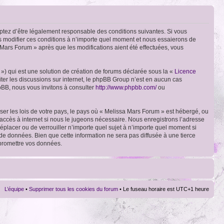
ptez d’être légalement responsable des conditions suivantes. Si vous
ns modifier ces conditions à n’importe quel moment et nous essaierons de
 Mars Forum » après que les modifications aient été effectuées, vous
») qui est une solution de création de forums déclarée sous la «
Licence
liter les discussions sur internet, le phpBB Group n’est en aucun cas
pBB, nous vous invitons à consulter
http://www.phpbb.com/
ou
ser les lois de votre pays, le pays où « Melissa Mars Forum » est hébergé, ou
accès à internet si nous le jugeons nécessaire. Nous enregistrons l’adresse
déplacer ou de verrouiller n’importe quel sujet à n’importe quel moment si
de données. Bien que cette information ne sera pas diffusée à une tierce
mpromettre vos données.
L’équipe
•
Supprimer tous les cookies du forum
• Le fuseau horaire est UTC+1 heure