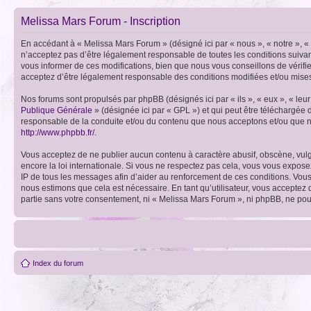
Melissa Mars Forum - Inscription
En accédant à « Melissa Mars Forum » (désigné ici par « nous », « notre », 
n’acceptez pas d’être légalement responsable de toutes les conditions suiva
vous informer de ces modifications, bien que nous vous conseillons de vérifi
acceptez d’être légalement responsable des conditions modifiées et/ou mises
Nos forums sont propulsés par phpBB (désignés ici par « ils », « eux », « le
Publique Générale
» (désignée ici par « GPL ») et qui peut être téléchargée
responsable de la conduite et/ou du contenu que nous acceptons et/ou que n
http://www.phpbb.fr/
.
Vous acceptez de ne publier aucun contenu à caractère abusif, obscène, vulga
encore la loi internationale. Si vous ne respectez pas cela, vous vous expos
IP de tous les messages afin d’aider au renforcement de ces conditions. Vous a
nous estimons que cela est nécessaire. En tant qu’utilisateur, vous acceptez
partie sans votre consentement, ni « Melissa Mars Forum », ni phpBB, ne po
Index du forum