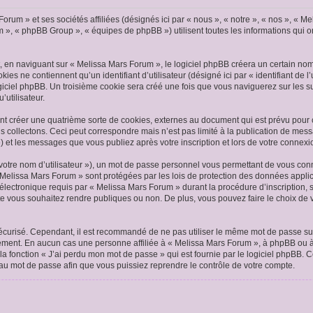
Forum » et ses sociétés affiliées (désignés ici par « nous », « notre », « nos », 
m », « phpBB Group », « équipes de phpBB ») utilisent toutes les informations qui ont
en naviguant sur « Melissa Mars Forum », le logiciel phpBB créera un certain nombr
es ne contiennent qu’un identifiant d’utilisateur (désigné ici par « identifiant de l’
giciel phpBB. Un troisième cookie sera créé une fois que vous naviguerez sur les su
’utilisateur.
t créer une quatrième sorte de cookies, externes au document qui est prévu pour 
s collectons. Ceci peut correspondre mais n’est pas limité à la publication de me
») et les messages que vous publiez après votre inscription et lors de votre connex
votre nom d’utilisateur »), un mot de passe personnel vous permettant de vous conn
« Melissa Mars Forum » sont protégées par les lois de protection des données appli
 électronique requis par « Melissa Mars Forum » durant la procédure d’inscription, s
e vous souhaitez rendre publiques ou non. De plus, vous pouvez faire le choix de v
 sécurisé. Cependant, il est recommandé de ne pas utiliser le même mot de passe sur
ement. En aucun cas une personne affiliée à « Melissa Mars Forum », à phpBB ou à
la fonction « J’ai perdu mon mot de passe » qui est fournie par le logiciel phpBB. 
au mot de passe afin que vous puissiez reprendre le contrôle de votre compte.