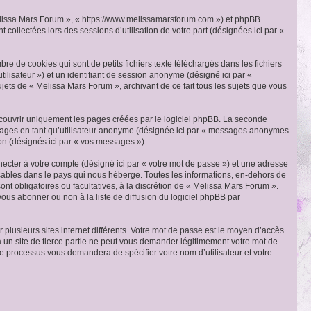
« Melissa Mars Forum », « https://www.melissamarsforum.com ») et phpBB
 collectées lors des sessions d’utilisation de votre part (désignées ici par «
e de cookies qui sont de petits fichiers texte téléchargés dans les fichiers
utilisateur ») et un identifiant de session anonyme (désigné ici par «
jets de « Melissa Mars Forum », archivant de ce fait tous les sujets que vous
couvrir uniquement les pages créées par le logiciel phpBB. La seconde
ssages en tant qu’utilisateur anonyme (désignée ici par « messages anonymes
ion (désignés ici par « vos messages »).
ecter à votre compte (désigné ici par « votre mot de passe ») et une adresse
cables dans le pays qui nous héberge. Toutes les informations, en-dehors de
ont obligatoires ou facultatives, à la discrétion de « Melissa Mars Forum ».
ous abonner ou non à la liste de diffusion du logiciel phpBB par
 plusieurs sites internet différents. Votre mot de passe est le moyen d’accès
 un site de tierce partie ne peut vous demander légitimement votre mot de
Ce processus vous demandera de spécifier votre nom d’utilisateur et votre