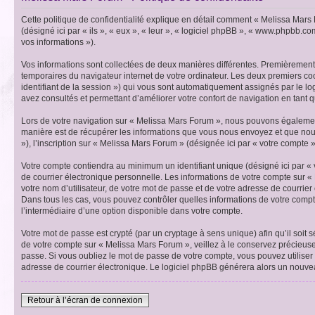
Cette politique de confidentialité explique en détail comment « Melissa Mars 
(désigné ici par « ils », « eux », « leur », « logiciel phpBB », « www.phpbb.co
vos informations »).
Vos informations sont collectées de deux manières différentes. Premièrement, 
temporaires du navigateur internet de votre ordinateur. Les deux premiers cooki
identifiant de la session ») qui vous sont automatiquement assignés par le lo
avez consultés et permettant d’améliorer votre confort de navigation en tant qu
Lors de votre navigation sur « Melissa Mars Forum », nous pouvons égalemen
manière est de récupérer les informations que vous nous envoyez et que nou
»), l’inscription sur « Melissa Mars Forum » (désignée ici par « votre compte 
Votre compte contiendra au minimum un identifiant unique (désigné ici par « 
de courrier électronique personnelle. Les informations de votre compte sur 
votre nom d’utilisateur, de votre mot de passe et de votre adresse de courrier
Dans tous les cas, vous pouvez contrôler quelles informations de votre compt
l’intermédiaire d’une option disponible dans votre compte.
Votre mot de passe est crypté (par un cryptage à sens unique) afin qu’il soit
de votre compte sur « Melissa Mars Forum », veillez à le conservez précieus
passe. Si vous oubliez le mot de passe de votre compte, vous pouvez utiliser 
adresse de courrier électronique. Le logiciel phpBB générera alors un nouve
Retour à l’écran de connexion