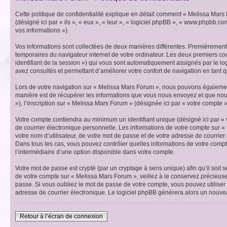
Cette politique de confidentialité explique en détail comment « Melissa Mars 
(désigné ici par « ils », « eux », « leur », « logiciel phpBB », « www.phpbb.co
vos informations »).
Vos informations sont collectées de deux manières différentes. Premièrement, 
temporaires du navigateur internet de votre ordinateur. Les deux premiers cooki
identifiant de la session ») qui vous sont automatiquement assignés par le lo
avez consultés et permettant d’améliorer votre confort de navigation en tant qu
Lors de votre navigation sur « Melissa Mars Forum », nous pouvons égalemen
manière est de récupérer les informations que vous nous envoyez et que nou
»), l’inscription sur « Melissa Mars Forum » (désignée ici par « votre compte 
Votre compte contiendra au minimum un identifiant unique (désigné ici par « 
de courrier électronique personnelle. Les informations de votre compte sur 
votre nom d’utilisateur, de votre mot de passe et de votre adresse de courrier
Dans tous les cas, vous pouvez contrôler quelles informations de votre compt
l’intermédiaire d’une option disponible dans votre compte.
Votre mot de passe est crypté (par un cryptage à sens unique) afin qu’il soit
de votre compte sur « Melissa Mars Forum », veillez à le conservez précieus
passe. Si vous oubliez le mot de passe de votre compte, vous pouvez utiliser 
adresse de courrier électronique. Le logiciel phpBB générera alors un nouve
Retour à l’écran de connexion