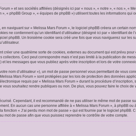
Forum » et ses sociétés affiliées (désignés ici par « nous », « notre », « nos », 
m », « phpBB Group », « équipes de phpBB ») utilisent toutes les informations qui ont
en naviguant sur « Melissa Mars Forum », le logiciel phpBB créera un certain nombr
es ne contiennent qu’un identifiant d’utilisateur (désigné ici par « identifiant de l’
giciel phpBB. Un troisième cookie sera créé une fois que vous naviguerez sur les su
’utilisateur.
t créer une quatrième sorte de cookies, externes au document qui est prévu pour 
s collectons. Ceci peut correspondre mais n’est pas limité à la publication de me
») et les messages que vous publiez après votre inscription et lors de votre connex
votre nom d’utilisateur »), un mot de passe personnel vous permettant de vous conn
« Melissa Mars Forum » sont protégées par les lois de protection des données appli
 électronique requis par « Melissa Mars Forum » durant la procédure d’inscription, s
e vous souhaitez rendre publiques ou non. De plus, vous pouvez faire le choix de v
 sécurisé. Cependant, il est recommandé de ne pas utiliser le même mot de passe sur
ement. En aucun cas une personne affiliée à « Melissa Mars Forum », à phpBB ou à
la fonction « J’ai perdu mon mot de passe » qui est fournie par le logiciel phpBB. 
au mot de passe afin que vous puissiez reprendre le contrôle de votre compte.