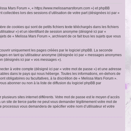
« Melissa Mars Forum », « https://www.melissamarsforum.com ») et phpBB
 collectées lors des sessions d’utilisation de votre part (désignées ici par «
e de cookies qui sont de petits fichiers texte téléchargés dans les fichiers
utilisateur ») et un identifiant de session anonyme (désigné ici par «
jets de « Melissa Mars Forum », archivant de ce fait tous les sujets que vous
couvrir uniquement les pages créées par le logiciel phpBB. La seconde
ssages en tant qu’utilisateur anonyme (désignée ici par « messages anonymes
ion (désignés ici par « vos messages »).
ecter à votre compte (désigné ici par « votre mot de passe ») et une adresse
cables dans le pays qui nous héberge. Toutes les informations, en-dehors de
ont obligatoires ou facultatives, à la discrétion de « Melissa Mars Forum ».
ous abonner ou non à la liste de diffusion du logiciel phpBB par
 plusieurs sites internet différents. Votre mot de passe est le moyen d’accès
 un site de tierce partie ne peut vous demander légitimement votre mot de
Ce processus vous demandera de spécifier votre nom d’utilisateur et votre