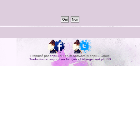
Propulsé par
phpBB
® Forum Software © phpBB Group
Traduction et support en français
•
Hébergement phpBB