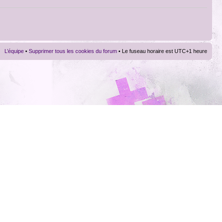
L’équipe
•
Supprimer tous les cookies du forum
• Le fuseau horaire est UTC+1 heure