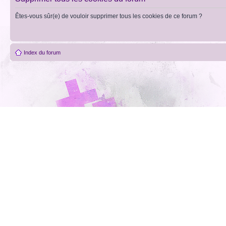
Êtes-vous sûr(e) de vouloir supprimer tous les cookies de ce forum ?
Index du forum