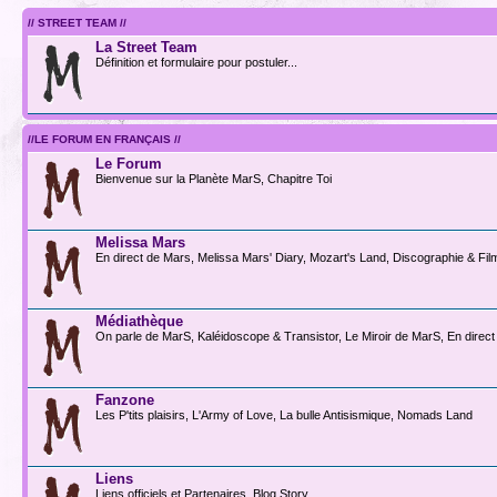
// STREET TEAM //
La Street Team
Définition et formulaire pour postuler...
//LE FORUM EN FRANÇAIS //
Le Forum
Bienvenue sur la Planète MarS, Chapitre Toi
Melissa Mars
En direct de Mars, Melissa Mars' Diary, Mozart's Land, Discographie & Fi
Médiathèque
On parle de MarS, Kaléidoscope & Transistor, Le Miroir de MarS, En direct
Fanzone
Les P'tits plaisirs, L'Army of Love, La bulle Antisismique, Nomads Land
Liens
Liens officiels et Partenaires, Blog Story