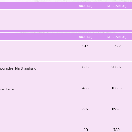
SUJET(S)
MESSAGE(S)
SUJET(S)
MESSAGE(S)
514
8477
808
20607
lmographie, MarShandising
488
10398
 sur Terre
302
16821
19
780