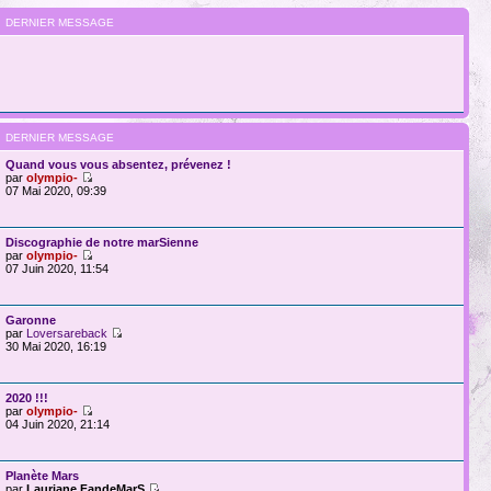
DERNIER MESSAGE
DERNIER MESSAGE
Quand vous vous absentez, prévenez !
par
olympio-
07 Mai 2020, 09:39
Discographie de notre marSienne
par
olympio-
07 Juin 2020, 11:54
Garonne
par
Loversareback
30 Mai 2020, 16:19
2020 !!!
par
olympio-
04 Juin 2020, 21:14
Planète Mars
par
Lauriane FandeMarS