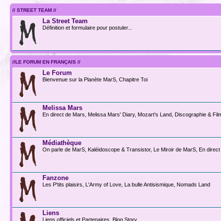
// STREET TEAM //
La Street Team
Définition et formulaire pour postuler...
//LE FORUM EN FRANÇAIS //
Le Forum
Bienvenue sur la Planète MarS, Chapitre Toi
Melissa Mars
En direct de Mars, Melissa Mars' Diary, Mozart's Land, Discographie & Fi
Médiathèque
On parle de MarS, Kaléidoscope & Transistor, Le Miroir de MarS, En direct
Fanzone
Les P'tits plaisirs, L'Army of Love, La bulle Antisismique, Nomads Land
Liens
Liens officiels et Partenaires, Blog Story