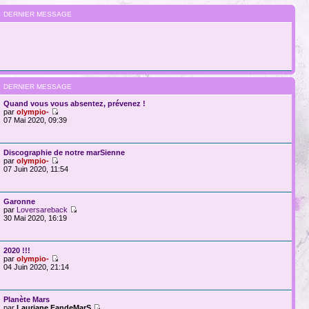
DERNIER MESSAGE
DERNIER MESSAGE
Quand vous vous absentez, prévenez !
par
olympio-
07 Mai 2020, 09:39
Discographie de notre marSienne
par
olympio-
07 Juin 2020, 11:54
Garonne
par
Loversareback
30 Mai 2020, 16:19
2020 !!!
par
olympio-
04 Juin 2020, 21:14
Planète Mars
par
Lauriane FandeMarS