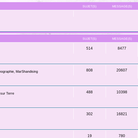
SUJET(S)
MESSAGE(S)
SUJET(S)
MESSAGE(S)
514
8477
808
20607
lmographie, MarShandising
488
10398
 sur Terre
302
16821
19
780