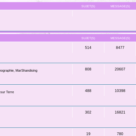
SUJET(S)
MESSAGE(S)
SUJET(S)
MESSAGE(S)
514
8477
808
20607
lmographie, MarShandising
488
10398
 sur Terre
302
16821
19
780