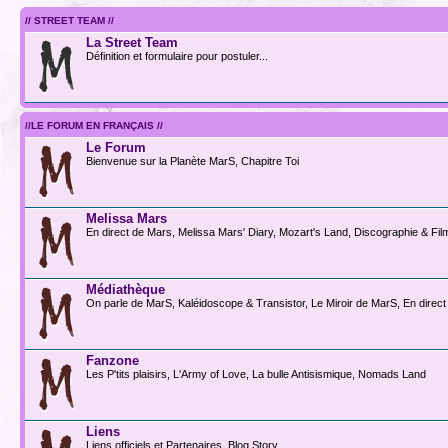
// STREET TEAM //
La Street Team
Définition et formulaire pour postuler...
//LE FORUM EN FRANÇAIS //
Le Forum
Bienvenue sur la Planète MarS, Chapitre Toi
Melissa Mars
En direct de Mars, Melissa Mars' Diary, Mozart's Land, Discographie & Fi
Médiathèque
On parle de MarS, Kaléidoscope & Transistor, Le Miroir de MarS, En direct
Fanzone
Les P'tits plaisirs, L'Army of Love, La bulle Antisismique, Nomads Land
Liens
Liens officiels et Partenaires, Blog Story