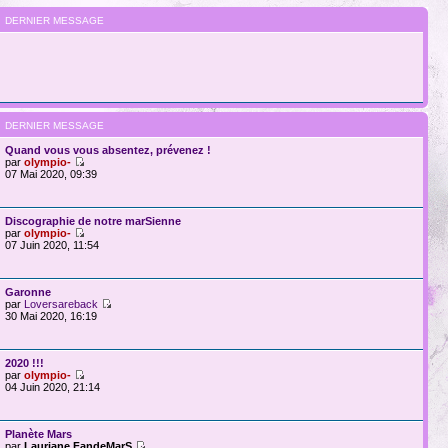
DERNIER MESSAGE
DERNIER MESSAGE
Quand vous vous absentez, prévenez !
par
olympio-
07 Mai 2020, 09:39
Discographie de notre marSienne
par
olympio-
07 Juin 2020, 11:54
Garonne
par
Loversareback
30 Mai 2020, 16:19
2020 !!!
par
olympio-
04 Juin 2020, 21:14
Planète Mars
par
Lauriane FandeMarS