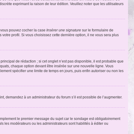
discrète exprimant la raison de leur édition. Veuillez noter que les utilisateurs
e, vous pouvez cocher la case
Insérer une signature
sur le formulaire de
tre profil. Si vous choisissez cette dernière option, il ne vous sera plus
ncipal de rédaction ; si cet onglet n’est pas disponible, il est probable que
quats, chaque option devant être insérée sur une nouvelle ligne. Vous
lement spécifier une limite de temps en jours, puis enfin autoriser ou non les
int, demandez à un administrateur du forum s’il est possible de l’augmenter.
implement le premier message du sujet car le sondage est obligatoirement
ls les modérateurs ou les administrateurs sont habilités à éditer ou