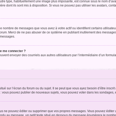
’autre type, habituellement une image plus imposante, est connue sous le nom d’ava
ère dont ils sont mis à disposition. Si vous ne pouvez pas utiliser les avatars, cont
le nombre de messages que vous avez à votre actif ou identifient certains utilisat
u forum. Merci de ne pas abuser de ce système en publiant inutilement des messages
e messages.
 de me connecter ?
its peuvent envoyer des courriels aux autres utilisateurs par l’intermédiaire d’un for
tué sur l’écran du forum ou du sujet. Il se peut que vous ayez besoin d’être inscri
e : vous pouvez publier de nouveaux sujets, vous pouvez voter dans les sondages, e
us ne pouvez éditer ou supprimer que vos propres messages. Vous pouvez éditer u
pondu au message, un petit texte situé en dessous du message énumèrera le nombre de