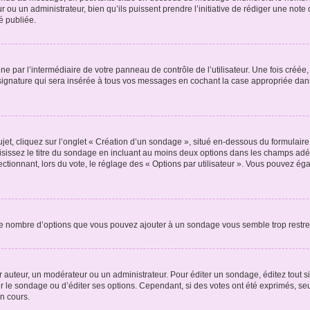
r ou un administrateur, bien qu’ils puissent prendre l’initiative de rédiger une note 
é publiée.
e par l’intermédiaire de votre panneau de contrôle de l’utilisateur. Une fois créé
ignature qui sera insérée à tous vos messages en cochant la case appropriée dans vo
, cliquez sur l’onglet « Création d’un sondage », situé en-dessous du formulaire pri
sissez le titre du sondage en incluant au moins deux options dans les champs adé
ctionnant, lors du vote, le réglage des « Options par utilisateur ». Vous pouvez éga
i le nombre d’options que vous pouvez ajouter à un sondage vous semble trop restre
auteur, un modérateur ou un administrateur. Pour éditer un sondage, éditez tout s
er le sondage ou d’éditer ses options. Cependant, si des votes ont été exprimés, seu
n cours.