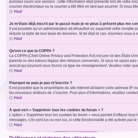
puissiez ouvrir une session ; cette information était présente lors de votre i
courrier électronique ou le courriel a été filtré en tant que pourriel. Si vous 
Haut
Je m’étais déjà inscrit par le passé mais je ne peux à présent plus me co
Il est possible qu’un administrateur ait désactivé ou supprimé votre compte 
réduire la taille de leur base de données. Si tel était le cas, inscrivez-vous 
Haut
Qu’est-ce que la COPPA ?
La COPPA (Child Online Privacy and Protection Act) est une loi des États-Un
parents ou des tuteurs légaux des mineurs concernés. Si vous ne savez pas si
avocat qui pourront vous fournir ce type de renseignement. Veuillez noter que
Haut
Pourquoi ne puis-je pas m’inscrire ?
Il est possible que le propriétaire du site internet ait banni votre adresse IP 
les nouveaux visiteurs de s’inscrire. Pour plus d’informations, veuillez contac
Haut
À quoi sert « Supprimer tous les cookies du forum » ?
L’option « Supprimer tous les cookies du forum » vous permet d’effacer tous 
messages, s’ils sont lus ou non lus, si cette fonctionnalité a été activée pa
Haut