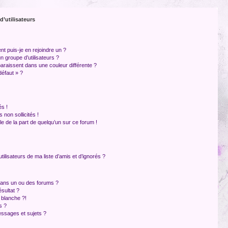
d’utilisateurs
nt puis-je en rejoindre un ?
 groupe d’utilisateurs ?
paraissent dans une couleur différente ?
défaut » ?
s !
non sollicités !
ble de la part de quelqu’un sur ce forum !
ilisateurs de ma liste d’amis et d’ignorés ?
dans un ou des forums ?
sultat ?
 blanche ?!
s ?
ssages et sujets ?