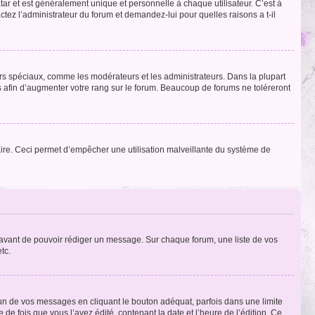
tar et est généralement unique et personnelle à chaque utilisateur. C’est à
actez l’administrateur du forum et demandez-lui pour quelles raisons a t-il
eurs spéciaux, comme les modérateurs et les administrateurs. Dans la plupart
 afin d’augmenter votre rang sur le forum. Beaucoup de forums ne toléreront
mulaire. Ceci permet d’empêcher une utilisation malveillante du système de
t avant de pouvoir rédiger un message. Sur chaque forum, une liste de vos
tc.
n de vos messages en cliquant le bouton adéquat, parfois dans une limite
 fois que vous l’avez édité, contenant la date et l’heure de l’édition. Ce