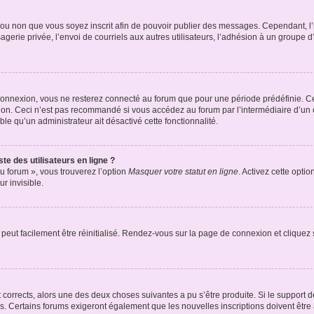
er ou non que vous soyez inscrit afin de pouvoir publier des messages. Cependant, 
erie privée, l’envoi de courriels aux autres utilisateurs, l’adhésion à un groupe d’
connexion, vous ne resterez connecté au forum que pour une période prédéfinie. Cec
xion. Ceci n’est pas recommandé si vous accédez au forum par l’intermédiaire d’un 
able qu’un administrateur ait désactivé cette fonctionnalité.
te des utilisateurs en ligne ?
u forum », vous trouverez l’option
Masquer votre statut en ligne
. Activez cette opti
r invisible.
peut facilement être réinitialisé. Rendez-vous sur la page de connexion et cliquez
nt corrects, alors une des deux choses suivantes a pu s’être produite. Si le suppor
es. Certains forums exigeront également que les nouvelles inscriptions doivent être