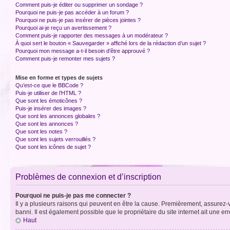
Comment puis-je éditer ou supprimer un sondage ?
Pourquoi ne puis-je pas accéder à un forum ?
Pourquoi ne puis-je pas insérer de pièces jointes ?
Pourquoi ai-je reçu un avertissement ?
Comment puis-je rapporter des messages à un modérateur ?
À quoi sert le bouton « Sauvegarder » affiché lors de la rédaction d’un sujet ?
Pourquoi mon message a-t-il besoin d’être approuvé ?
Comment puis-je remonter mes sujets ?
Mise en forme et types de sujets
Qu’est-ce que le BBCode ?
Puis-je utiliser de l’HTML ?
Que sont les émoticônes ?
Puis-je insérer des images ?
Que sont les annonces globales ?
Que sont les annonces ?
Que sont les notes ?
Que sont les sujets verrouillés ?
Que sont les icônes de sujet ?
Problèmes de connexion et d’inscription
Pourquoi ne puis-je pas me connecter ?
Il y a plusieurs raisons qui peuvent en être la cause. Premièrement, assurez-vo
banni. Il est également possible que le propriétaire du site internet ait une err
Haut