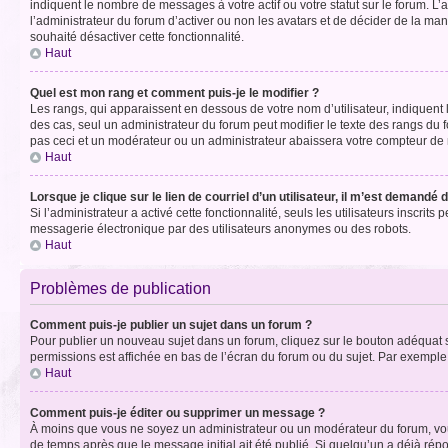
indiquent le nombre de messages à votre actif ou votre statut sur le forum. L
l’administrateur du forum d’activer ou non les avatars et de décider de la mani
souhaité désactiver cette fonctionnalité.
Haut
Quel est mon rang et comment puis-je le modifier ?
Les rangs, qui apparaissent en dessous de votre nom d’utilisateur, indiquent 
des cas, seul un administrateur du forum peut modifier le texte des rangs d
pas ceci et un modérateur ou un administrateur abaissera votre compteur d
Haut
Lorsque je clique sur le lien de courriel d’un utilisateur, il m’est demandé
Si l’administrateur a activé cette fonctionnalité, seuls les utilisateurs inscr
messagerie électronique par des utilisateurs anonymes ou des robots.
Haut
Problèmes de publication
Comment puis-je publier un sujet dans un forum ?
Pour publier un nouveau sujet dans un forum, cliquez sur le bouton adéquat si
permissions est affichée en bas de l’écran du forum ou du sujet. Par exempl
Haut
Comment puis-je éditer ou supprimer un message ?
À moins que vous ne soyez un administrateur ou un modérateur du forum, vo
de temps après que le message initial ait été publié. Si quelqu’un a déjà ré