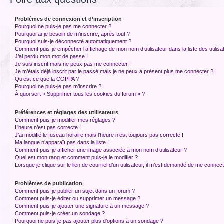
Problèmes de connexion et d’inscription
Pourquoi ne puis-je pas me connecter ?
Pourquoi ai-je besoin de m’inscrire, après tout ?
Pourquoi suis-je déconnecté automatiquement ?
Comment puis-je empêcher l’affichage de mon nom d’utilisateur dans la liste des utilisa
J’ai perdu mon mot de passe !
Je suis inscrit mais ne peux pas me connecter !
Je m’étais déjà inscrit par le passé mais je ne peux à présent plus me connecter ?!
Qu’est-ce que la COPPA ?
Pourquoi ne puis-je pas m’inscrire ?
À quoi sert « Supprimer tous les cookies du forum » ?
Préférences et réglages des utilisateurs
Comment puis-je modifier mes réglages ?
L’heure n’est pas correcte !
J’ai modifié le fuseau horaire mais l’heure n’est toujours pas correcte !
Ma langue n’apparaît pas dans la liste !
Comment puis-je afficher une image associée à mon nom d’utilisateur ?
Quel est mon rang et comment puis-je le modifier ?
Lorsque je clique sur le lien de courriel d’un utilisateur, il m’est demandé de me connec
Problèmes de publication
Comment puis-je publier un sujet dans un forum ?
Comment puis-je éditer ou supprimer un message ?
Comment puis-je ajouter une signature à un message ?
Comment puis-je créer un sondage ?
Pourquoi ne puis-je pas ajouter plus d’options à un sondage ?