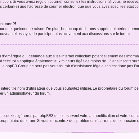
nscription. Si vous aviez reçu un courriel, consultez les instructions. Si vous ne r
êtes certain(e) que l’adresse de courrier électronique que vous avez spécifiée était 
nnecter ?!
pour une quelconque raison. De plus, beaucoup de forums suppriment périodiquement 
à nouveau et essayez de participer plus activement aux discussions sur le forum.
is d’Amérique qui demande aux sites internet collectant potentiellement des infor
 cette loi s’applique également aux mineurs âgés de moins de 13 ans inscrits sur v
 le phpBB Group ne peut pas vous fournir d’assistance légale et n’est donc pas l’or
ou interdit le nom d’utilisateur que vous souhaitez utiliser. Le propriétaire du forum
ter un administrateur du forum.
les cookies générés par phpBB3 qui conservent votre authentification et votre conn
r le propriétaire du forum. Si vous rencontrez des problèmes récurrents de connexio