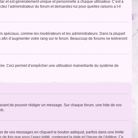
tar et est généralement unique et personnelle à chaque utilisateur. C’est à
actez l’administrateur du forum et demandez-lui pour quelles raisons a t-il
eurs spéciaux, comme les modérateurs et les administrateurs. Dans la plupart
 afin d’augmenter votre rang sur le forum. Beaucoup de forums ne toléreront
mulaire. Ceci permet d’empêcher une utilisation malveillante du système de
t avant de pouvoir rédiger un message. Sur chaque forum, une liste de vos
tc.
n de vos messages en cliquant le bouton adéquat, parfois dans une limite
 fois que vous l’avez édité, contenant la date et l’heure de l’édition. Ce