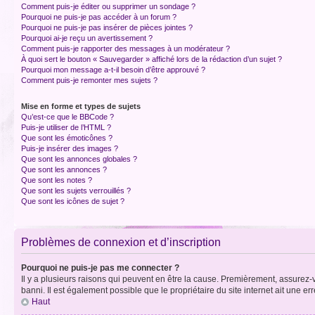
Comment puis-je éditer ou supprimer un sondage ?
Pourquoi ne puis-je pas accéder à un forum ?
Pourquoi ne puis-je pas insérer de pièces jointes ?
Pourquoi ai-je reçu un avertissement ?
Comment puis-je rapporter des messages à un modérateur ?
À quoi sert le bouton « Sauvegarder » affiché lors de la rédaction d’un sujet ?
Pourquoi mon message a-t-il besoin d’être approuvé ?
Comment puis-je remonter mes sujets ?
Mise en forme et types de sujets
Qu’est-ce que le BBCode ?
Puis-je utiliser de l’HTML ?
Que sont les émoticônes ?
Puis-je insérer des images ?
Que sont les annonces globales ?
Que sont les annonces ?
Que sont les notes ?
Que sont les sujets verrouillés ?
Que sont les icônes de sujet ?
Problèmes de connexion et d’inscription
Pourquoi ne puis-je pas me connecter ?
Il y a plusieurs raisons qui peuvent en être la cause. Premièrement, assurez-vo
banni. Il est également possible que le propriétaire du site internet ait une err
Haut