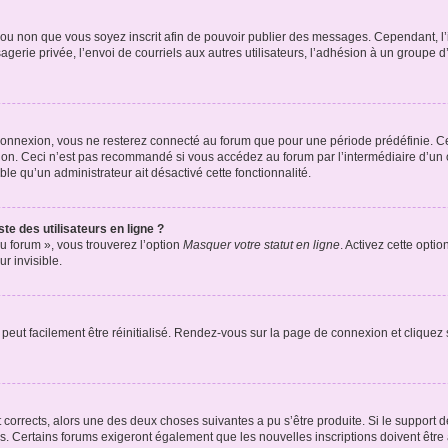
er ou non que vous soyez inscrit afin de pouvoir publier des messages. Cependant, 
erie privée, l’envoi de courriels aux autres utilisateurs, l’adhésion à un groupe d’
connexion, vous ne resterez connecté au forum que pour une période prédéfinie. Cec
xion. Ceci n’est pas recommandé si vous accédez au forum par l’intermédiaire d’un 
able qu’un administrateur ait désactivé cette fonctionnalité.
te des utilisateurs en ligne ?
u forum », vous trouverez l’option
Masquer votre statut en ligne
. Activez cette opti
r invisible.
peut facilement être réinitialisé. Rendez-vous sur la page de connexion et cliquez
nt corrects, alors une des deux choses suivantes a pu s’être produite. Si le suppor
es. Certains forums exigeront également que les nouvelles inscriptions doivent être