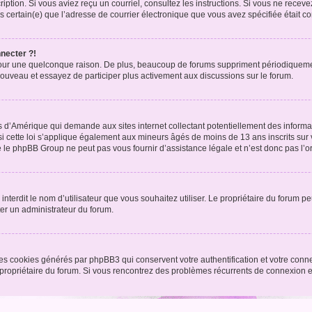
nscription. Si vous aviez reçu un courriel, consultez les instructions. Si vous ne r
êtes certain(e) que l’adresse de courrier électronique que vous avez spécifiée était 
nnecter ?!
pour une quelconque raison. De plus, beaucoup de forums suppriment périodiquement 
à nouveau et essayez de participer plus activement aux discussions sur le forum.
is d’Amérique qui demande aux sites internet collectant potentiellement des infor
 cette loi s’applique également aux mineurs âgés de moins de 13 ans inscrits sur v
 le phpBB Group ne peut pas vous fournir d’assistance légale et n’est donc pas l’or
ou interdit le nom d’utilisateur que vous souhaitez utiliser. Le propriétaire du forum
ter un administrateur du forum.
les cookies générés par phpBB3 qui conservent votre authentification et votre conn
r le propriétaire du forum. Si vous rencontrez des problèmes récurrents de connexio