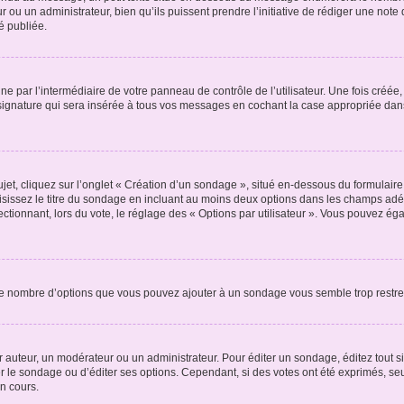
r ou un administrateur, bien qu’ils puissent prendre l’initiative de rédiger une note 
é publiée.
e par l’intermédiaire de votre panneau de contrôle de l’utilisateur. Une fois créé
ignature qui sera insérée à tous vos messages en cochant la case appropriée dans vo
, cliquez sur l’onglet « Création d’un sondage », situé en-dessous du formulaire pri
sissez le titre du sondage en incluant au moins deux options dans les champs adé
ctionnant, lors du vote, le réglage des « Options par utilisateur ». Vous pouvez éga
i le nombre d’options que vous pouvez ajouter à un sondage vous semble trop restre
auteur, un modérateur ou un administrateur. Pour éditer un sondage, éditez tout s
er le sondage ou d’éditer ses options. Cependant, si des votes ont été exprimés, seu
n cours.