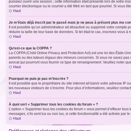
puissiez ouvrir une session ; cette information était présente lors de votre i
courrier électronique ou le courriel a été filtré en tant que pourriel. Si vous 
Haut
Je m’étais déjà inscrit par le passé mais je ne peux à présent plus me co
Il est possible qu’un administrateur ait désactivé ou supprimé votre compte 
réduire la taille de leur base de données. Si tel était le cas, inscrivez-vous 
Haut
Qu’est-ce que la COPPA ?
La COPPA (Child Online Privacy and Protection Act) est une loi des États-Un
parents ou des tuteurs légaux des mineurs concernés. Si vous ne savez pas si
avocat qui pourront vous fournir ce type de renseignement. Veuillez noter que
Haut
Pourquoi ne puis-je pas m’inscrire ?
Il est possible que le propriétaire du site internet ait banni votre adresse IP 
les nouveaux visiteurs de s’inscrire. Pour plus d’informations, veuillez contac
Haut
À quoi sert « Supprimer tous les cookies du forum » ?
L’option « Supprimer tous les cookies du forum » vous permet d’effacer tous 
messages, s’ils sont lus ou non lus, si cette fonctionnalité a été activée pa
Haut