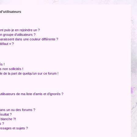
d’utilisateurs
nt puis-je en rejoindre un ?
 groupe d’utilisateurs ?
paraissent dans une couleur différente ?
défaut » ?
s !
non sollicités !
ble de la part de quelqu’un sur ce forum !
ilisateurs de ma liste d’amis et d’ignorés ?
dans un ou des forums ?
sultat ?
 blanche ?!
s ?
ssages et sujets ?