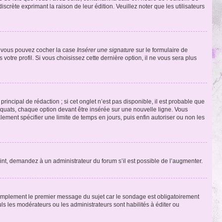
discrète exprimant la raison de leur édition. Veuillez noter que les utilisateurs
e, vous pouvez cocher la case
Insérer une signature
sur le formulaire de
tre profil. Si vous choisissez cette dernière option, il ne vous sera plus
ncipal de rédaction ; si cet onglet n’est pas disponible, il est probable que
quats, chaque option devant être insérée sur une nouvelle ligne. Vous
lement spécifier une limite de temps en jours, puis enfin autoriser ou non les
int, demandez à un administrateur du forum s’il est possible de l’augmenter.
implement le premier message du sujet car le sondage est obligatoirement
ls les modérateurs ou les administrateurs sont habilités à éditer ou