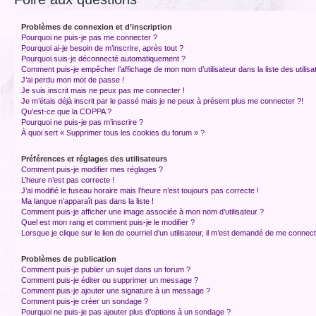
Problèmes de connexion et d’inscription
Pourquoi ne puis-je pas me connecter ?
Pourquoi ai-je besoin de m’inscrire, après tout ?
Pourquoi suis-je déconnecté automatiquement ?
Comment puis-je empêcher l’affichage de mon nom d’utilisateur dans la liste des utilisa
J’ai perdu mon mot de passe !
Je suis inscrit mais ne peux pas me connecter !
Je m’étais déjà inscrit par le passé mais je ne peux à présent plus me connecter ?!
Qu’est-ce que la COPPA ?
Pourquoi ne puis-je pas m’inscrire ?
À quoi sert « Supprimer tous les cookies du forum » ?
Préférences et réglages des utilisateurs
Comment puis-je modifier mes réglages ?
L’heure n’est pas correcte !
J’ai modifié le fuseau horaire mais l’heure n’est toujours pas correcte !
Ma langue n’apparaît pas dans la liste !
Comment puis-je afficher une image associée à mon nom d’utilisateur ?
Quel est mon rang et comment puis-je le modifier ?
Lorsque je clique sur le lien de courriel d’un utilisateur, il m’est demandé de me connec
Problèmes de publication
Comment puis-je publier un sujet dans un forum ?
Comment puis-je éditer ou supprimer un message ?
Comment puis-je ajouter une signature à un message ?
Comment puis-je créer un sondage ?
Pourquoi ne puis-je pas ajouter plus d’options à un sondage ?