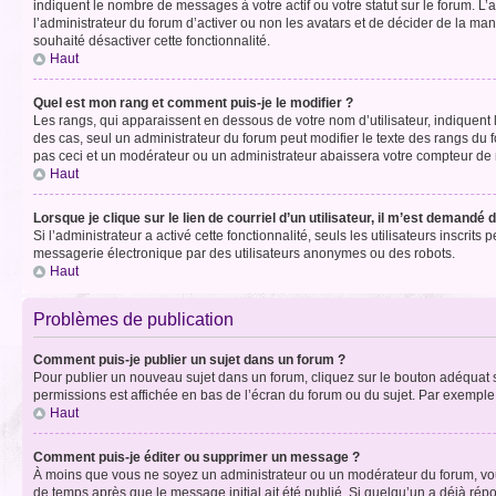
indiquent le nombre de messages à votre actif ou votre statut sur le forum. L
l’administrateur du forum d’activer ou non les avatars et de décider de la mani
souhaité désactiver cette fonctionnalité.
Haut
Quel est mon rang et comment puis-je le modifier ?
Les rangs, qui apparaissent en dessous de votre nom d’utilisateur, indiquent 
des cas, seul un administrateur du forum peut modifier le texte des rangs d
pas ceci et un modérateur ou un administrateur abaissera votre compteur d
Haut
Lorsque je clique sur le lien de courriel d’un utilisateur, il m’est demandé
Si l’administrateur a activé cette fonctionnalité, seuls les utilisateurs inscr
messagerie électronique par des utilisateurs anonymes ou des robots.
Haut
Problèmes de publication
Comment puis-je publier un sujet dans un forum ?
Pour publier un nouveau sujet dans un forum, cliquez sur le bouton adéquat si
permissions est affichée en bas de l’écran du forum ou du sujet. Par exempl
Haut
Comment puis-je éditer ou supprimer un message ?
À moins que vous ne soyez un administrateur ou un modérateur du forum, vo
de temps après que le message initial ait été publié. Si quelqu’un a déjà ré