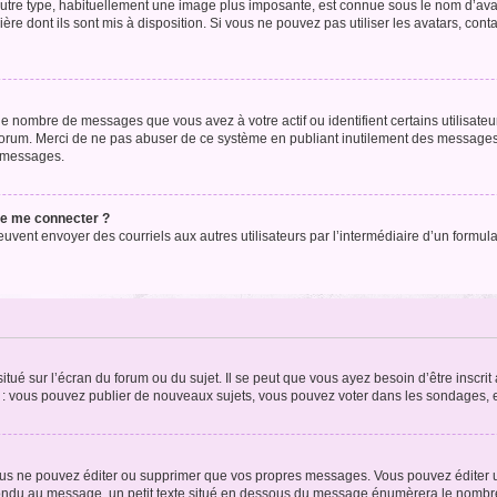
’autre type, habituellement une image plus imposante, est connue sous le nom d’ava
ère dont ils sont mis à disposition. Si vous ne pouvez pas utiliser les avatars, cont
le nombre de messages que vous avez à votre actif ou identifient certains utilisat
u forum. Merci de ne pas abuser de ce système en publiant inutilement des messages
e messages.
 de me connecter ?
its peuvent envoyer des courriels aux autres utilisateurs par l’intermédiaire d’un for
tué sur l’écran du forum ou du sujet. Il se peut que vous ayez besoin d’être inscri
e : vous pouvez publier de nouveaux sujets, vous pouvez voter dans les sondages, e
us ne pouvez éditer ou supprimer que vos propres messages. Vous pouvez éditer u
pondu au message, un petit texte situé en dessous du message énumèrera le nombre de