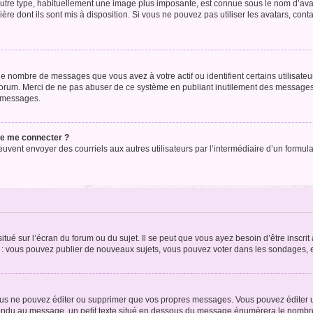
’autre type, habituellement une image plus imposante, est connue sous le nom d’ava
ère dont ils sont mis à disposition. Si vous ne pouvez pas utiliser les avatars, cont
le nombre de messages que vous avez à votre actif ou identifient certains utilisat
u forum. Merci de ne pas abuser de ce système en publiant inutilement des messages
e messages.
 de me connecter ?
its peuvent envoyer des courriels aux autres utilisateurs par l’intermédiaire d’un for
tué sur l’écran du forum ou du sujet. Il se peut que vous ayez besoin d’être inscri
e : vous pouvez publier de nouveaux sujets, vous pouvez voter dans les sondages, e
us ne pouvez éditer ou supprimer que vos propres messages. Vous pouvez éditer u
pondu au message, un petit texte situé en dessous du message énumèrera le nombre de