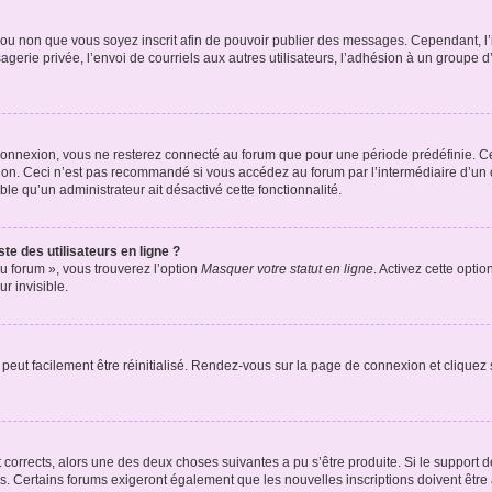
er ou non que vous soyez inscrit afin de pouvoir publier des messages. Cependant, 
erie privée, l’envoi de courriels aux autres utilisateurs, l’adhésion à un groupe d’
connexion, vous ne resterez connecté au forum que pour une période prédéfinie. Cec
xion. Ceci n’est pas recommandé si vous accédez au forum par l’intermédiaire d’un 
able qu’un administrateur ait désactivé cette fonctionnalité.
te des utilisateurs en ligne ?
u forum », vous trouverez l’option
Masquer votre statut en ligne
. Activez cette opti
r invisible.
peut facilement être réinitialisé. Rendez-vous sur la page de connexion et cliquez
nt corrects, alors une des deux choses suivantes a pu s’être produite. Si le suppor
es. Certains forums exigeront également que les nouvelles inscriptions doivent être