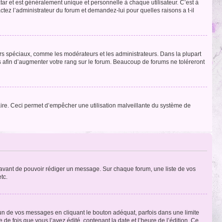
tar et est généralement unique et personnelle à chaque utilisateur. C’est à
actez l’administrateur du forum et demandez-lui pour quelles raisons a t-il
eurs spéciaux, comme les modérateurs et les administrateurs. Dans la plupart
 afin d’augmenter votre rang sur le forum. Beaucoup de forums ne toléreront
mulaire. Ceci permet d’empêcher une utilisation malveillante du système de
t avant de pouvoir rédiger un message. Sur chaque forum, une liste de vos
tc.
n de vos messages en cliquant le bouton adéquat, parfois dans une limite
 fois que vous l’avez édité, contenant la date et l’heure de l’édition. Ce