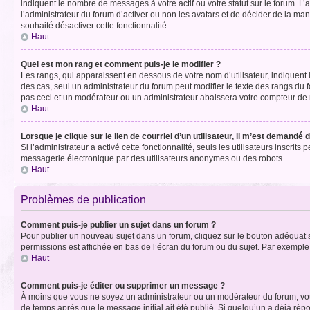
indiquent le nombre de messages à votre actif ou votre statut sur le forum. L
l’administrateur du forum d’activer ou non les avatars et de décider de la mani
souhaité désactiver cette fonctionnalité.
Haut
Quel est mon rang et comment puis-je le modifier ?
Les rangs, qui apparaissent en dessous de votre nom d’utilisateur, indiquent 
des cas, seul un administrateur du forum peut modifier le texte des rangs d
pas ceci et un modérateur ou un administrateur abaissera votre compteur d
Haut
Lorsque je clique sur le lien de courriel d’un utilisateur, il m’est demandé
Si l’administrateur a activé cette fonctionnalité, seuls les utilisateurs inscr
messagerie électronique par des utilisateurs anonymes ou des robots.
Haut
Problèmes de publication
Comment puis-je publier un sujet dans un forum ?
Pour publier un nouveau sujet dans un forum, cliquez sur le bouton adéquat si
permissions est affichée en bas de l’écran du forum ou du sujet. Par exempl
Haut
Comment puis-je éditer ou supprimer un message ?
À moins que vous ne soyez un administrateur ou un modérateur du forum, vo
de temps après que le message initial ait été publié. Si quelqu’un a déjà ré