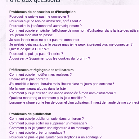
Problèmes de connexion et d’inscription
Pourquoi ne puis-je pas me connecter ?
Pourquoi ai-je besoin de m’inscrire, après tout ?
Pourquoi suis-je déconnecté automatiquement ?
Comment puis-je empêcher l’affichage de mon nom d’utilisateur dans la liste des utilisa
J’ai perdu mon mot de passe !
Je suis inscrit mais ne peux pas me connecter !
Je m’étais déjà inscrit par le passé mais je ne peux à présent plus me connecter ?!
Qu’est-ce que la COPPA ?
Pourquoi ne puis-je pas m’inscrire ?
À quoi sert « Supprimer tous les cookies du forum » ?
Préférences et réglages des utilisateurs
Comment puis-je modifier mes réglages ?
L’heure n’est pas correcte !
J’ai modifié le fuseau horaire mais l’heure n’est toujours pas correcte !
Ma langue n’apparaît pas dans la liste !
Comment puis-je afficher une image associée à mon nom d’utilisateur ?
Quel est mon rang et comment puis-je le modifier ?
Lorsque je clique sur le lien de courriel d’un utilisateur, il m’est demandé de me connec
Problèmes de publication
Comment puis-je publier un sujet dans un forum ?
Comment puis-je éditer ou supprimer un message ?
Comment puis-je ajouter une signature à un message ?
Comment puis-je créer un sondage ?
Pourquoi ne puis-je pas ajouter plus d’options à un sondage ?