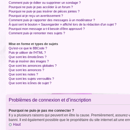
Comment puis-je éditer ou supprimer un sondage ?
Pourquoi ne puis-je pas accéder à un forum ?
Pourquoi ne puis-je pas insérer de pièces jointes ?
Pourquoi ai-je reçu un avertissement ?
Comment puis-je rapporter des messages à un modérateur ?
À quoi sert le bouton « Sauvegarder » affiché lors de la rédaction d’un sujet ?
Pourquoi mon message a-t-il besoin d’être approuvé ?
Comment puis-je remonter mes sujets ?
Mise en forme et types de sujets
Qu’est-ce que le BBCode ?
Puis-je utiliser de l’HTML ?
Que sont les émoticônes ?
Puis-je insérer des images ?
Que sont les annonces globales ?
Que sont les annonces ?
Que sont les notes ?
Que sont les sujets verrouillés ?
Que sont les icônes de sujet ?
Problèmes de connexion et d’inscription
Pourquoi ne puis-je pas me connecter ?
Il y a plusieurs raisons qui peuvent en être la cause. Premièrement, assurez-vo
banni. Il est également possible que le propriétaire du site internet ait une err
Haut