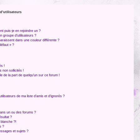
d’utilisateurs
nt puis-je en rejoindre un ?
 groupe d’utilisateurs ?
paraissent dans une couleur différente ?
défaut » ?
s !
non sollicités !
ble de la part de quelqu’un sur ce forum !
ilisateurs de ma liste d’amis et d’ignorés ?
dans un ou des forums ?
sultat ?
 blanche ?!
s ?
ssages et sujets ?