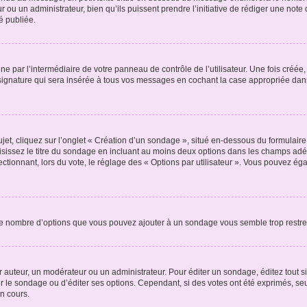
r ou un administrateur, bien qu’ils puissent prendre l’initiative de rédiger une note 
é publiée.
e par l’intermédiaire de votre panneau de contrôle de l’utilisateur. Une fois créé
ignature qui sera insérée à tous vos messages en cochant la case appropriée dans vo
, cliquez sur l’onglet « Création d’un sondage », situé en-dessous du formulaire pri
sissez le titre du sondage en incluant au moins deux options dans les champs adé
ctionnant, lors du vote, le réglage des « Options par utilisateur ». Vous pouvez éga
i le nombre d’options que vous pouvez ajouter à un sondage vous semble trop restre
auteur, un modérateur ou un administrateur. Pour éditer un sondage, éditez tout s
er le sondage ou d’éditer ses options. Cependant, si des votes ont été exprimés, seu
n cours.