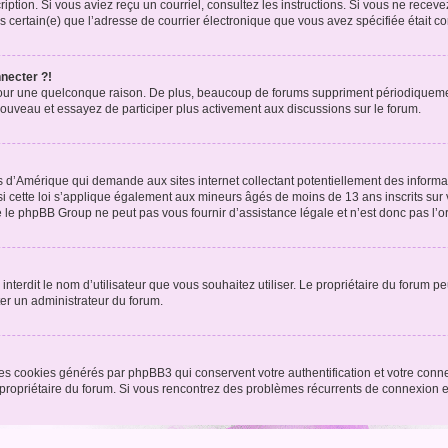
nscription. Si vous aviez reçu un courriel, consultez les instructions. Si vous ne r
êtes certain(e) que l’adresse de courrier électronique que vous avez spécifiée était 
nnecter ?!
pour une quelconque raison. De plus, beaucoup de forums suppriment périodiquement 
à nouveau et essayez de participer plus activement aux discussions sur le forum.
is d’Amérique qui demande aux sites internet collectant potentiellement des infor
 cette loi s’applique également aux mineurs âgés de moins de 13 ans inscrits sur v
 le phpBB Group ne peut pas vous fournir d’assistance légale et n’est donc pas l’or
ou interdit le nom d’utilisateur que vous souhaitez utiliser. Le propriétaire du forum
ter un administrateur du forum.
les cookies générés par phpBB3 qui conservent votre authentification et votre conn
r le propriétaire du forum. Si vous rencontrez des problèmes récurrents de connexio