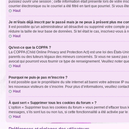
puissiez ouvrir une session ; cette information était présente lors de votre i
courrier électronique ou le courriel a été filtré en tant que pourriel. Si vous 
Haut
Je m’étais déjà inscrit par le passé mais je ne peux à présent plus me co
Il est possible qu’un administrateur ait désactivé ou supprimé votre compte 
réduire la taille de leur base de données. Si tel était le cas, inscrivez-vous 
Haut
Qu’est-ce que la COPPA ?
La COPPA (Child Online Privacy and Protection Act) est une loi des États-Un
parents ou des tuteurs légaux des mineurs concernés. Si vous ne savez pas si
avocat qui pourront vous fournir ce type de renseignement. Veuillez noter que
Haut
Pourquoi ne puis-je pas m’inscrire ?
Il est possible que le propriétaire du site internet ait banni votre adresse IP 
les nouveaux visiteurs de s’inscrire. Pour plus d’informations, veuillez contac
Haut
À quoi sert « Supprimer tous les cookies du forum » ?
L’option « Supprimer tous les cookies du forum » vous permet d’effacer tous 
messages, s’ils sont lus ou non lus, si cette fonctionnalité a été activée pa
Haut