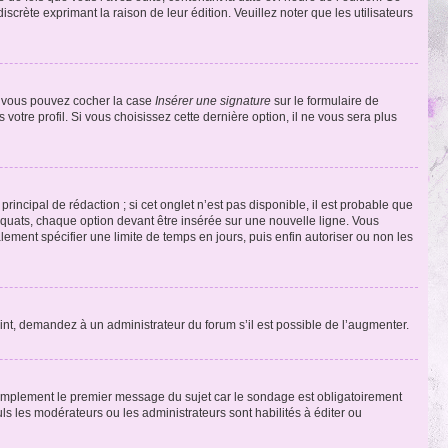
discrète exprimant la raison de leur édition. Veuillez noter que les utilisateurs
e, vous pouvez cocher la case
Insérer une signature
sur le formulaire de
tre profil. Si vous choisissez cette dernière option, il ne vous sera plus
ncipal de rédaction ; si cet onglet n’est pas disponible, il est probable que
quats, chaque option devant être insérée sur une nouvelle ligne. Vous
lement spécifier une limite de temps en jours, puis enfin autoriser ou non les
int, demandez à un administrateur du forum s’il est possible de l’augmenter.
implement le premier message du sujet car le sondage est obligatoirement
ls les modérateurs ou les administrateurs sont habilités à éditer ou