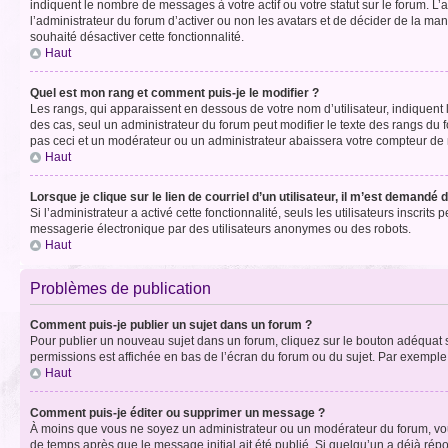
indiquent le nombre de messages à votre actif ou votre statut sur le forum. L
l’administrateur du forum d’activer ou non les avatars et de décider de la mani
souhaité désactiver cette fonctionnalité.
Haut
Quel est mon rang et comment puis-je le modifier ?
Les rangs, qui apparaissent en dessous de votre nom d’utilisateur, indiquent 
des cas, seul un administrateur du forum peut modifier le texte des rangs d
pas ceci et un modérateur ou un administrateur abaissera votre compteur d
Haut
Lorsque je clique sur le lien de courriel d’un utilisateur, il m’est demandé
Si l’administrateur a activé cette fonctionnalité, seuls les utilisateurs inscr
messagerie électronique par des utilisateurs anonymes ou des robots.
Haut
Problèmes de publication
Comment puis-je publier un sujet dans un forum ?
Pour publier un nouveau sujet dans un forum, cliquez sur le bouton adéquat si
permissions est affichée en bas de l’écran du forum ou du sujet. Par exempl
Haut
Comment puis-je éditer ou supprimer un message ?
À moins que vous ne soyez un administrateur ou un modérateur du forum, vo
de temps après que le message initial ait été publié. Si quelqu’un a déjà ré