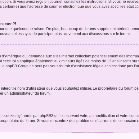
nscription. Si vous aviez reçu un courriel, consultez les instructions. Si vous ne r
êtes certain(e) que l’adresse de courrier électronique que vous avez spécifiée était 
nnecter ?!
pour une quelconque raison. De plus, beaucoup de forums suppriment périodiquement 
à nouveau et essayez de participer plus activement aux discussions sur le forum.
is d’Amérique qui demande aux sites internet collectant potentiellement des infor
 cette loi s’applique également aux mineurs âgés de moins de 13 ans inscrits sur v
 le phpBB Group ne peut pas vous fournir d’assistance légale et n’est donc pas l’or
ou interdit le nom d’utilisateur que vous souhaitez utiliser. Le propriétaire du forum
ter un administrateur du forum.
les cookies générés par phpBB3 qui conservent votre authentification et votre conn
r le propriétaire du forum. Si vous rencontrez des problèmes récurrents de connexio