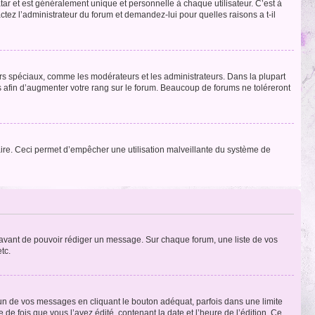
tar et est généralement unique et personnelle à chaque utilisateur. C’est à
actez l’administrateur du forum et demandez-lui pour quelles raisons a t-il
eurs spéciaux, comme les modérateurs et les administrateurs. Dans la plupart
 afin d’augmenter votre rang sur le forum. Beaucoup de forums ne toléreront
mulaire. Ceci permet d’empêcher une utilisation malveillante du système de
t avant de pouvoir rédiger un message. Sur chaque forum, une liste de vos
tc.
n de vos messages en cliquant le bouton adéquat, parfois dans une limite
 fois que vous l’avez édité, contenant la date et l’heure de l’édition. Ce