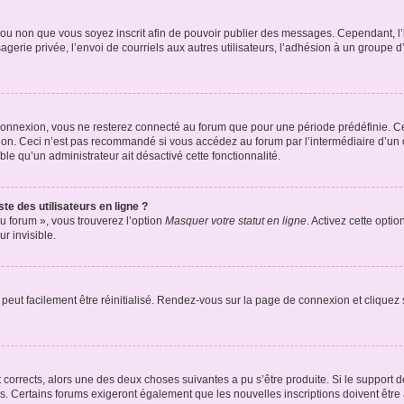
er ou non que vous soyez inscrit afin de pouvoir publier des messages. Cependant, 
erie privée, l’envoi de courriels aux autres utilisateurs, l’adhésion à un groupe d’
connexion, vous ne resterez connecté au forum que pour une période prédéfinie. Cec
xion. Ceci n’est pas recommandé si vous accédez au forum par l’intermédiaire d’un 
able qu’un administrateur ait désactivé cette fonctionnalité.
te des utilisateurs en ligne ?
u forum », vous trouverez l’option
Masquer votre statut en ligne
. Activez cette opti
r invisible.
peut facilement être réinitialisé. Rendez-vous sur la page de connexion et cliquez
nt corrects, alors une des deux choses suivantes a pu s’être produite. Si le suppor
es. Certains forums exigeront également que les nouvelles inscriptions doivent être