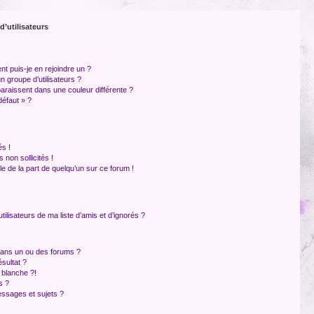
d’utilisateurs
nt puis-je en rejoindre un ?
 groupe d’utilisateurs ?
paraissent dans une couleur différente ?
défaut » ?
s !
non sollicités !
ble de la part de quelqu’un sur ce forum !
ilisateurs de ma liste d’amis et d’ignorés ?
dans un ou des forums ?
sultat ?
 blanche ?!
s ?
ssages et sujets ?