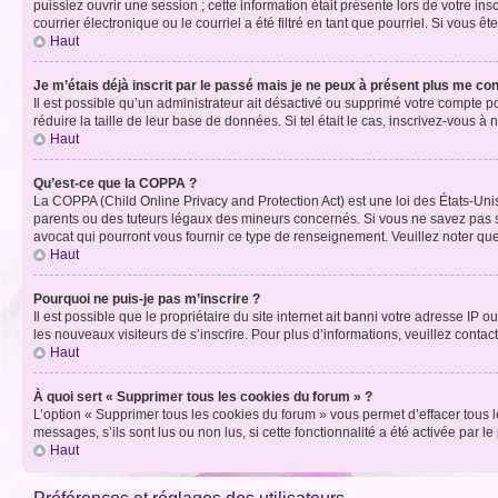
puissiez ouvrir une session ; cette information était présente lors de votre i
courrier électronique ou le courriel a été filtré en tant que pourriel. Si vous 
Haut
Je m’étais déjà inscrit par le passé mais je ne peux à présent plus me co
Il est possible qu’un administrateur ait désactivé ou supprimé votre compte 
réduire la taille de leur base de données. Si tel était le cas, inscrivez-vous 
Haut
Qu’est-ce que la COPPA ?
La COPPA (Child Online Privacy and Protection Act) est une loi des États-Un
parents ou des tuteurs légaux des mineurs concernés. Si vous ne savez pas si
avocat qui pourront vous fournir ce type de renseignement. Veuillez noter que
Haut
Pourquoi ne puis-je pas m’inscrire ?
Il est possible que le propriétaire du site internet ait banni votre adresse IP 
les nouveaux visiteurs de s’inscrire. Pour plus d’informations, veuillez contac
Haut
À quoi sert « Supprimer tous les cookies du forum » ?
L’option « Supprimer tous les cookies du forum » vous permet d’effacer tous 
messages, s’ils sont lus ou non lus, si cette fonctionnalité a été activée pa
Haut