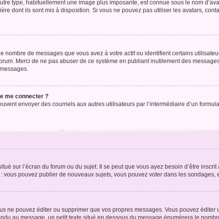
’autre type, habituellement une image plus imposante, est connue sous le nom d’ava
ère dont ils sont mis à disposition. Si vous ne pouvez pas utiliser les avatars, cont
le nombre de messages que vous avez à votre actif ou identifient certains utilisat
u forum. Merci de ne pas abuser de ce système en publiant inutilement des messages
e messages.
 de me connecter ?
its peuvent envoyer des courriels aux autres utilisateurs par l’intermédiaire d’un for
tué sur l’écran du forum ou du sujet. Il se peut que vous ayez besoin d’être inscri
e : vous pouvez publier de nouveaux sujets, vous pouvez voter dans les sondages, e
us ne pouvez éditer ou supprimer que vos propres messages. Vous pouvez éditer u
pondu au message, un petit texte situé en dessous du message énumèrera le nombre de