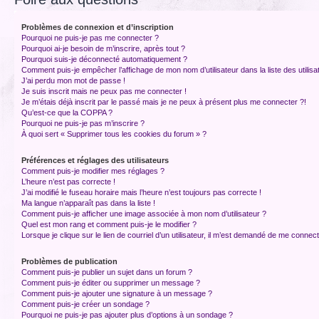
Problèmes de connexion et d’inscription
Pourquoi ne puis-je pas me connecter ?
Pourquoi ai-je besoin de m’inscrire, après tout ?
Pourquoi suis-je déconnecté automatiquement ?
Comment puis-je empêcher l’affichage de mon nom d’utilisateur dans la liste des utilisa
J’ai perdu mon mot de passe !
Je suis inscrit mais ne peux pas me connecter !
Je m’étais déjà inscrit par le passé mais je ne peux à présent plus me connecter ?!
Qu’est-ce que la COPPA ?
Pourquoi ne puis-je pas m’inscrire ?
À quoi sert « Supprimer tous les cookies du forum » ?
Préférences et réglages des utilisateurs
Comment puis-je modifier mes réglages ?
L’heure n’est pas correcte !
J’ai modifié le fuseau horaire mais l’heure n’est toujours pas correcte !
Ma langue n’apparaît pas dans la liste !
Comment puis-je afficher une image associée à mon nom d’utilisateur ?
Quel est mon rang et comment puis-je le modifier ?
Lorsque je clique sur le lien de courriel d’un utilisateur, il m’est demandé de me connec
Problèmes de publication
Comment puis-je publier un sujet dans un forum ?
Comment puis-je éditer ou supprimer un message ?
Comment puis-je ajouter une signature à un message ?
Comment puis-je créer un sondage ?
Pourquoi ne puis-je pas ajouter plus d’options à un sondage ?