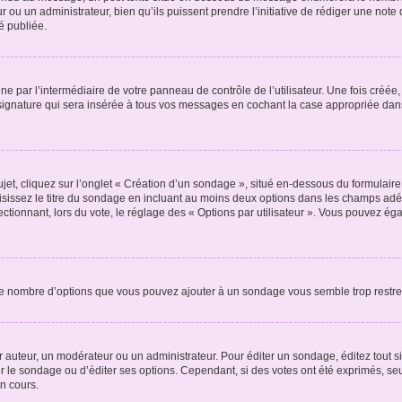
r ou un administrateur, bien qu’ils puissent prendre l’initiative de rédiger une note 
é publiée.
e par l’intermédiaire de votre panneau de contrôle de l’utilisateur. Une fois créé
ignature qui sera insérée à tous vos messages en cochant la case appropriée dans vo
, cliquez sur l’onglet « Création d’un sondage », situé en-dessous du formulaire pri
sissez le titre du sondage en incluant au moins deux options dans les champs adé
ctionnant, lors du vote, le réglage des « Options par utilisateur ». Vous pouvez éga
i le nombre d’options que vous pouvez ajouter à un sondage vous semble trop restre
auteur, un modérateur ou un administrateur. Pour éditer un sondage, éditez tout s
er le sondage ou d’éditer ses options. Cependant, si des votes ont été exprimés, seu
n cours.