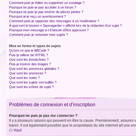
Comment puis-je éditer ou supprimer un sondage ?
Pourquoi ne puis-je pas accéder à un forum ?
Pourquoi ne puis-je pas insérer de pièces jointes ?
Pourquoi ai-je reçu un avertissement ?
Comment puis-je rapporter des messages à un modérateur ?
À quoi sert le bouton « Sauvegarder » affiché lors de la rédaction d’un sujet ?
Pourquoi mon message a-t-il besoin d’être approuvé ?
Comment puis-je remonter mes sujets ?
Mise en forme et types de sujets
Qu’est-ce que le BBCode ?
Puis-je utiliser de l’HTML ?
Que sont les émoticônes ?
Puis-je insérer des images ?
Que sont les annonces globales ?
Que sont les annonces ?
Que sont les notes ?
Que sont les sujets verrouillés ?
Que sont les icônes de sujet ?
Problèmes de connexion et d’inscription
Pourquoi ne puis-je pas me connecter ?
Il y a plusieurs raisons qui peuvent en être la cause. Premièrement, assurez-vo
banni. Il est également possible que le propriétaire du site internet ait une err
Haut