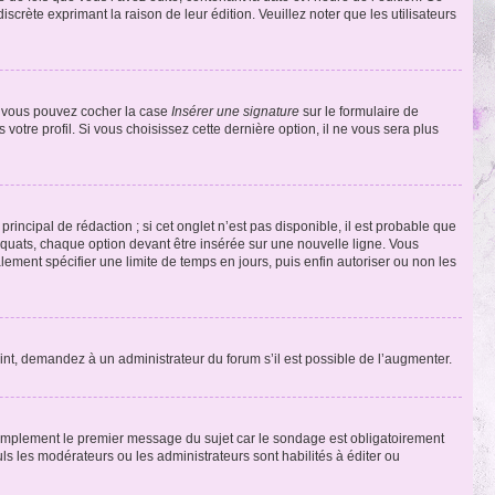
discrète exprimant la raison de leur édition. Veuillez noter que les utilisateurs
e, vous pouvez cocher la case
Insérer une signature
sur le formulaire de
tre profil. Si vous choisissez cette dernière option, il ne vous sera plus
ncipal de rédaction ; si cet onglet n’est pas disponible, il est probable que
quats, chaque option devant être insérée sur une nouvelle ligne. Vous
lement spécifier une limite de temps en jours, puis enfin autoriser ou non les
int, demandez à un administrateur du forum s’il est possible de l’augmenter.
implement le premier message du sujet car le sondage est obligatoirement
ls les modérateurs ou les administrateurs sont habilités à éditer ou